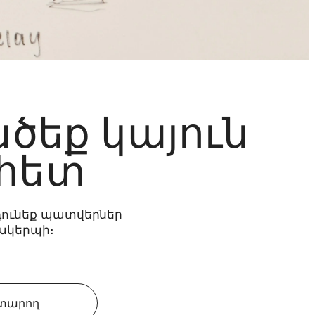
ածեք կայուն
 հետ
նդունեք պատվերներ
ակերպի։
ատարող