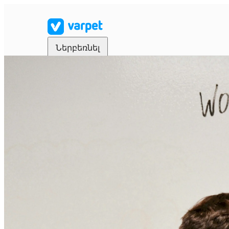
Ներբեռնել
Սկսեք ձեր որոնումը
Գլխավոր
Շուկա