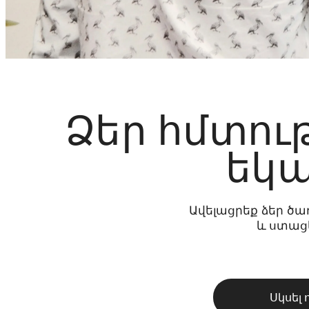
Ձեր հմտութ
եկա
Ավելացրեք ձեր ծա
և ստացե
Սկսել