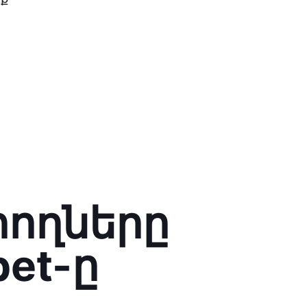
րողները
pet-ը