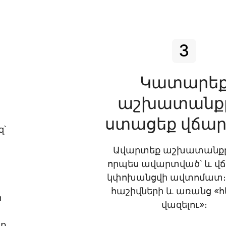
3
Կատարե
աշխատանք
ստացեք վճար
զ՝
Ավարտեք աշխատանքը,
որպես ավարտված՝ և վճ
կփոխանցվի ավտոմատ։
հաշիվների և առանց «
ր
վազելու»։
եք