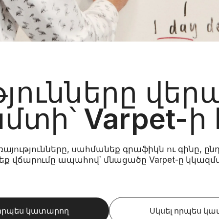
յունները վեր
մտի՝ Varpet-ի
ռայությունները, սահմանեք գրաֆիկն ու գինը, ը
ք վճարումը ապահով՝ մնացածը Varpet-ը կկազմ
 որպես կատարող
Սկսել որպես կ