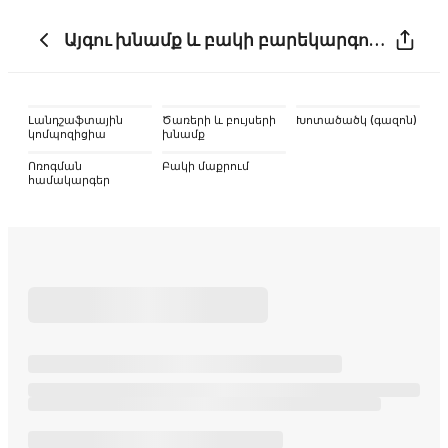
Այգու խնամք և բակի բարեկարգում
Լանդշաֆտային
Ծառերի և բույսերի
Խոտածածկ (գազոն)
կոմպոզիցիա
խնամք
Ոռոգման
Բակի մաքրում
համակարգեր