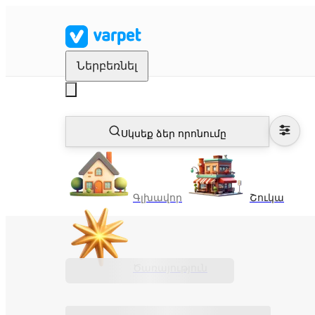
Ներբեռնել
Սկսեք ձեր որոնումը
Գլխավոր
Շուկա
Ծառայություն