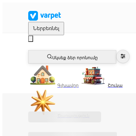
Ներբեռնել
Սկսեք ձեր որոնումը
Գլխավոր
Շուկա
Ծառայություն