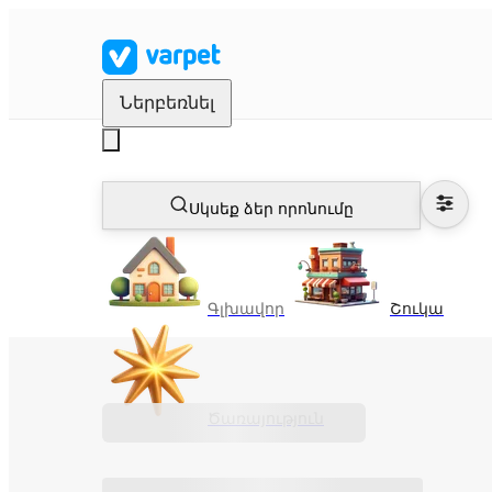
Ներբեռնել
Սկսեք ձեր որոնումը
Գլխավոր
Շուկա
Ծառայություն