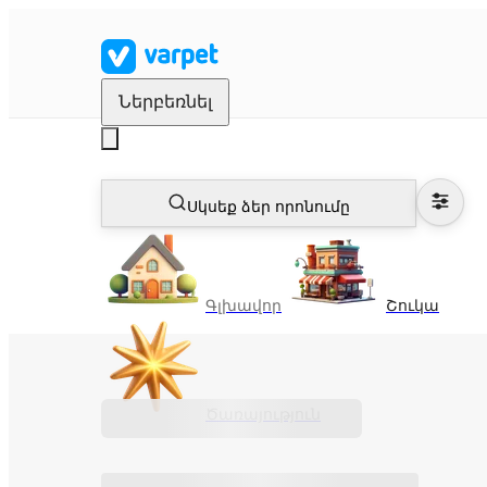
Ներբեռնել
Սկսեք ձեր որոնումը
Գլխավոր
Շուկա
Ծառայություն