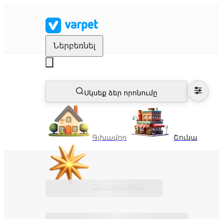
Ներբեռնել
Սկսեք ձեր որոնումը
Գլխավոր
Շուկա
Ծառայություն