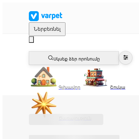
Ներբեռնել
Սկսեք ձեր որոնումը
Գլխավոր
Շուկա
Ծառայություն