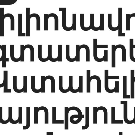
իլիոնավ
գտատեր
Վստահել
յությու