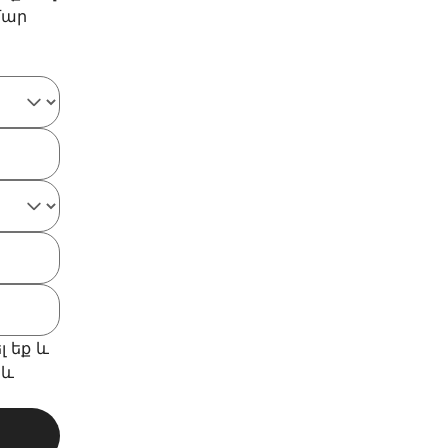
մար
լ եք և
և