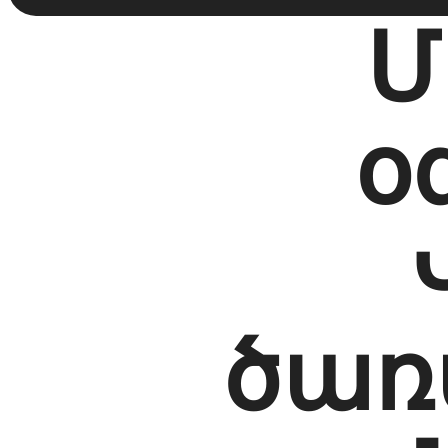
Մ
օ
ծառա