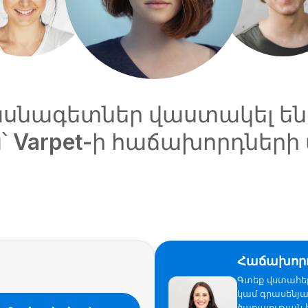
մասնագետներ վաստակել են
ն՝ Varpet-ի հաճախորդների
Հաճախորդ
Գտեք վստահե
կամ գրասենյ
ծառայության