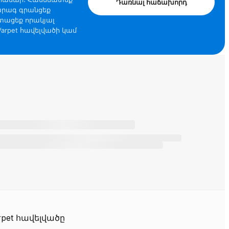
Դառնալ հաճախորդ
արագ գրանցեք
տացեք որակյալ
arpet հավելվածի կամ
։
pet հավելվածը