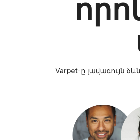
որո
Varpet-ը լավագույն ձև