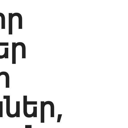
որ
եր
ի
ններ,