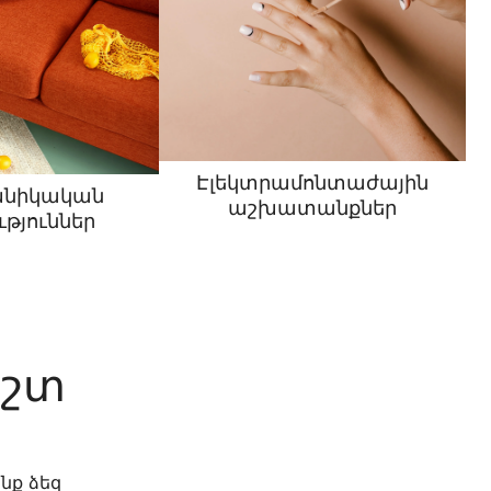
Էլեկտրամոնտաժային
նիկական
աշխատանքներ
թյուններ
եշտ
նք ձեզ